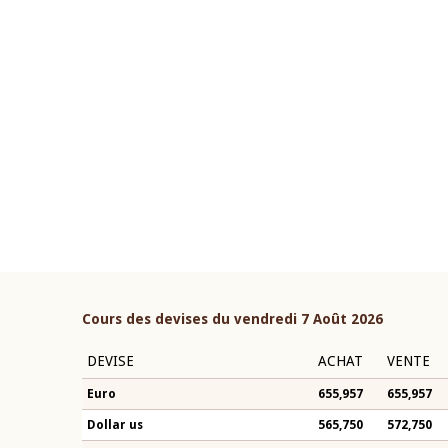
22 juillet 2026
ouverture du Comité de
Mot introductif du Gouvern
étaire de la BCEAO du 4 mars
Claude Kassi BROU lors de l
ée par son Président
présentation du rapport ann
n-Claude Kassi BROU
BCEAO
Cours des devises du vendredi 7 Août 2026
DEVISE
ACHAT
VENTE
Euro
655,957
655,957
Dollar us
565,750
572,750