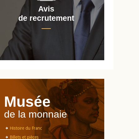
Avis
de recrutement
d
Musée
de la monnaie
Histoire du Franc
Billets et pièces