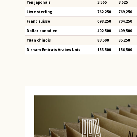
Yen japonais
3,565
3,625
Livre sterling
762,250
769,250
Franc suisse
698,250
704,250
Dollar canadien
402,500
409,500
Yuan chinois
83,500
85,250
Dirham Emirats Arabes Unis
153,500
156,500