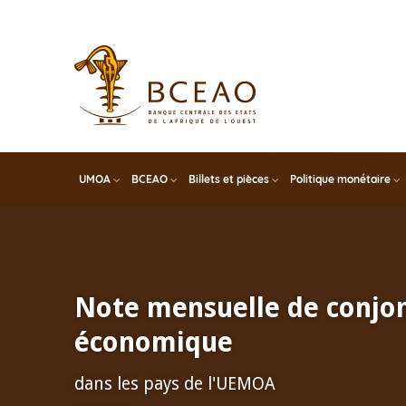
Skip
to
main
content
UMOA
BCEAO
Billets et pièces
Politique monétaire
Note mensuelle de conjo
économique
dans les pays de l'UEMOA