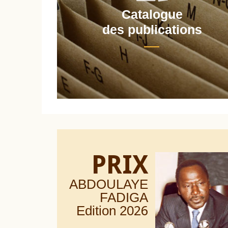
Catalogue
nt
des publications
PRIX
ABDOULAYE
FADIGA
Edition 20
26