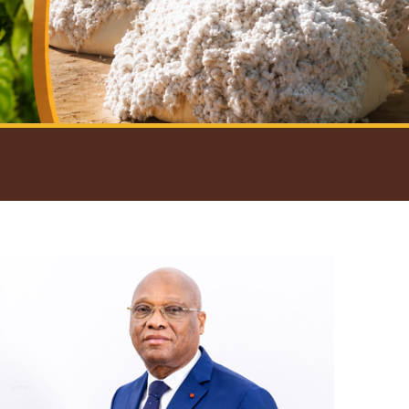
introductif du Gouverneur
Open
configuration
options