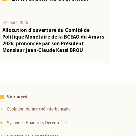
04 mars 2026
22 juillet 2026
Allocution d'ouverture du Comité de
Mot introduc
n
Politique Monétaire de la BCEAO du 4 mars
Claude Kassi
2026, prononcée par son Président
présentation
Monsieur Jean-Claude Kassi BROU
BCEAO
Voir aussi
Evolution du marché interbancaire
Systèmes Financiers Décentralisés