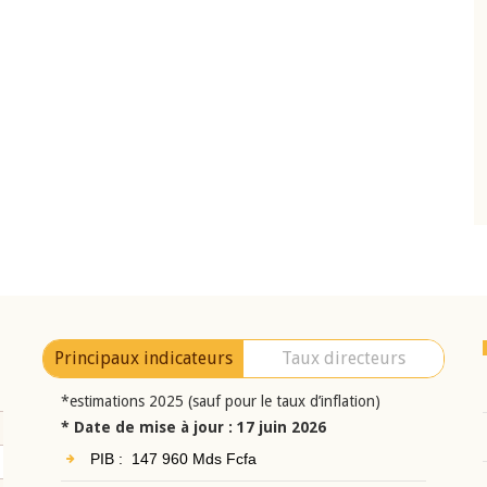
10 juin 2026
eur Jean-
Allocution d'ouverture du Comité de
a cérémonie de
Politique Monétaire de la BCEAO du 10 jui
uel 2025 de la
2026, prononcée par son Président
Monsieur Jean-Claude Kassi BROU
Principaux indicateurs
Taux directeurs
*estimations 2025 (sauf pour le taux d’inflation)
* Date de mise à jour : 17 juin 2026
PIB : 147 960 Mds Fcfa