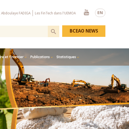
Youtube
EN
x Abdoulaye FADIGA
Les FinTech dans l'UEMOA
BCEAO NEWS
e et financier
Publications
Statistiques