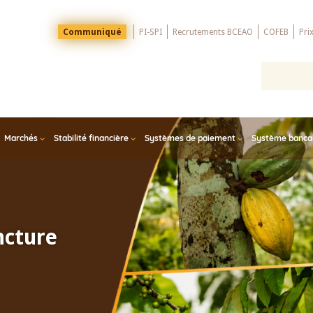
Menu
Communiqué
PI-SPI
Recrutements BCEAO
COFEB
Pri
Top
Marchés
Stabilité financière
Systèmes de paiement
Système bancair
ncture