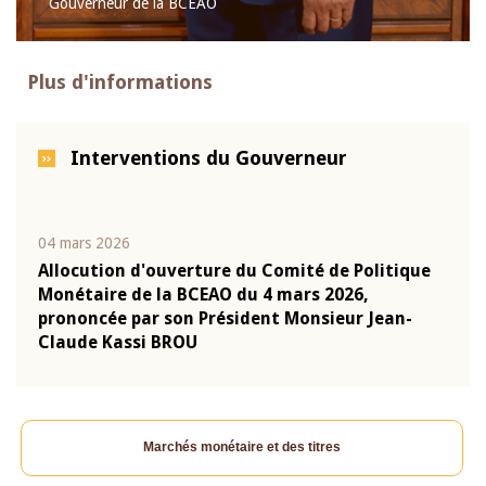
Gouverneur de la BCEAO
Plus d'informations
Interventions du Gouverneur
04 mars 2026
22 ju
que
Allocution d'ouverture du Comité de Politique
Mot 
Monétaire de la BCEAO du 4 mars 2026,
Kass
-
prononcée par son Président Monsieur Jean-
prés
Claude Kassi BROU
BCE
Marchés monétaire et des titres