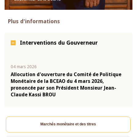
Plus d'informations
Interventions du Gouverneur
04 mars 2026
22 ju
que
Allocution d'ouverture du Comité de Politique
Mot 
Monétaire de la BCEAO du 4 mars 2026,
Kass
-
prononcée par son Président Monsieur Jean-
prés
Claude Kassi BROU
BCE
Marchés monétaire et des titres