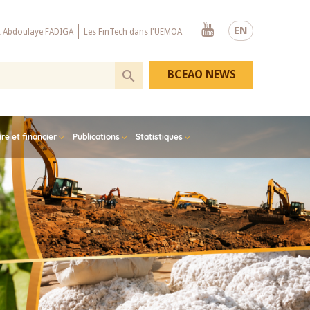
Youtube
EN
x Abdoulaye FADIGA
Les FinTech dans l'UEMOA
BCEAO NEWS
e et financier
Publications
Statistiques