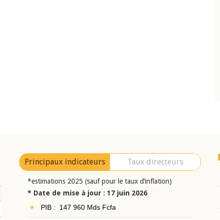
10 juin 2026
eur Jean-
Allocution d'ouverture du Comité de
a cérémonie de
Politique Monétaire de la BCEAO du 10 jui
uel 2025 de la
2026, prononcée par son Président
Monsieur Jean-Claude Kassi BROU
Principaux indicateurs
Taux directeurs
*estimations 2025 (sauf pour le taux d’inflation)
* Date de mise à jour : 17 juin 2026
PIB : 147 960 Mds Fcfa