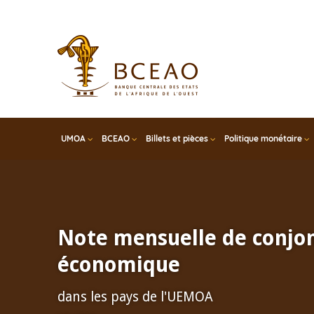
Skip
to
main
content
UMOA
BCEAO
Billets et pièces
Politique monétaire
Note mensuelle de conjo
économique
dans les pays de l'UEMOA