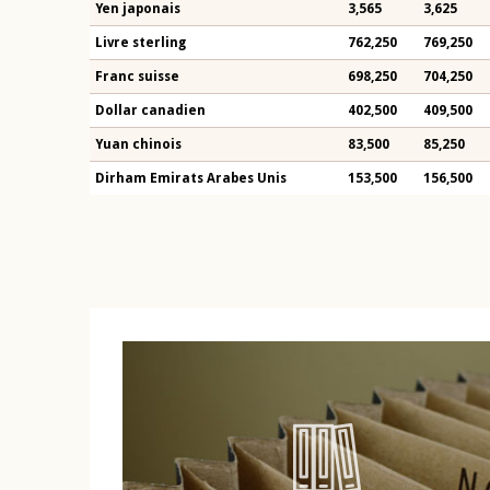
Yen japonais
3,565
3,625
Livre sterling
762,250
769,250
Franc suisse
698,250
704,250
Dollar canadien
402,500
409,500
Yuan chinois
83,500
85,250
Dirham Emirats Arabes Unis
153,500
156,500