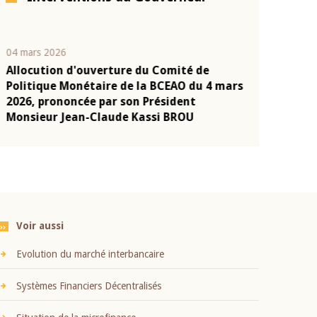
04 mars 2026
22 juillet 2026
Allocution d'ouverture du Comité de
Mot introduc
n
Politique Monétaire de la BCEAO du 4 mars
Claude Kassi
2026, prononcée par son Président
présentation
Monsieur Jean-Claude Kassi BROU
BCEAO
Voir aussi
Evolution du marché interbancaire
Systèmes Financiers Décentralisés