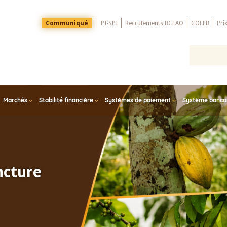
Menu
Communiqué
PI-SPI
Recrutements BCEAO
COFEB
Pri
Top
Marchés
Stabilité financière
Systèmes de paiement
Système bancair
ncture