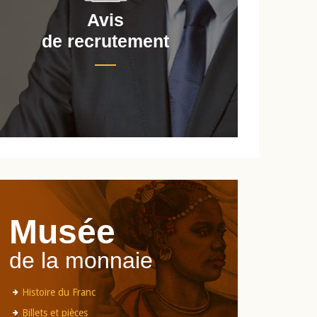
Avis
de recrutement
d
Musée
de la monnaie
Histoire du Franc
Billets et pièces