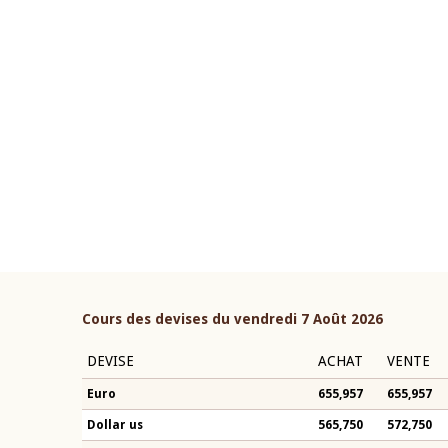
22 juillet 2026
ouverture du Comité de
Mot introductif du Gouvern
étaire de la BCEAO du 4 mars
Claude Kassi BROU lors de l
ée par son Président
présentation du rapport ann
n-Claude Kassi BROU
BCEAO
Cours des devises du vendredi 7 Août 2026
DEVISE
ACHAT
VENTE
Euro
655,957
655,957
Dollar us
565,750
572,750