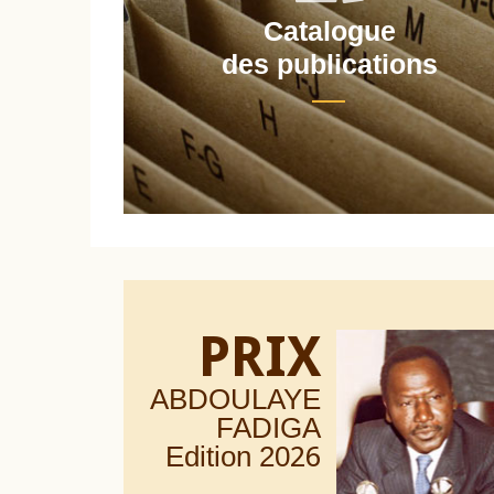
Catalogue
nt
des publications
PRIX
ABDOULAYE
FADIGA
Edition 20
26