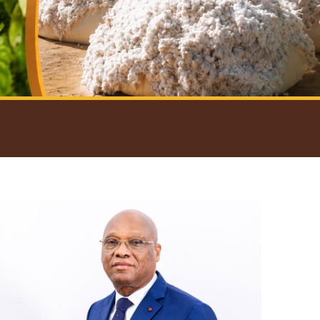
introductif du Gouverneur
Open
configuration
options