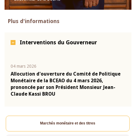
Plus d'informations
Interventions du Gouverneur
04 mars 2026
22 ju
que
Allocution d'ouverture du Comité de Politique
Mot 
Monétaire de la BCEAO du 4 mars 2026,
Kass
-
prononcée par son Président Monsieur Jean-
prés
Claude Kassi BROU
BCE
Marchés monétaire et des titres