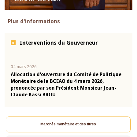
Plus d'informations
Interventions du Gouverneur
04 mars 2026
22 ju
que
Allocution d'ouverture du Comité de Politique
Mot 
Monétaire de la BCEAO du 4 mars 2026,
Kass
-
prononcée par son Président Monsieur Jean-
prés
Claude Kassi BROU
BCE
Marchés monétaire et des titres