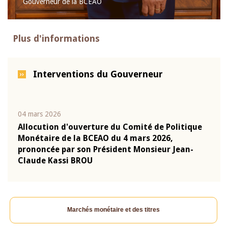
Gouverneur de la BCEAO
Plus d'informations
Interventions du Gouverneur
04 mars 2026
22 ju
que
Allocution d'ouverture du Comité de Politique
Mot 
Monétaire de la BCEAO du 4 mars 2026,
Kass
-
prononcée par son Président Monsieur Jean-
prés
Claude Kassi BROU
BCE
Marchés monétaire et des titres