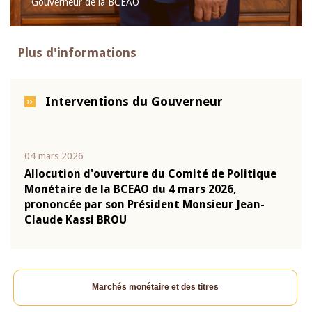
Gouverneur de la BCEAO
Plus d'informations
Interventions du Gouverneur
04 mars 2026
22 ju
que
Allocution d'ouverture du Comité de Politique
Mot 
Monétaire de la BCEAO du 4 mars 2026,
Kass
-
prononcée par son Président Monsieur Jean-
prés
Claude Kassi BROU
BCE
Marchés monétaire et des titres