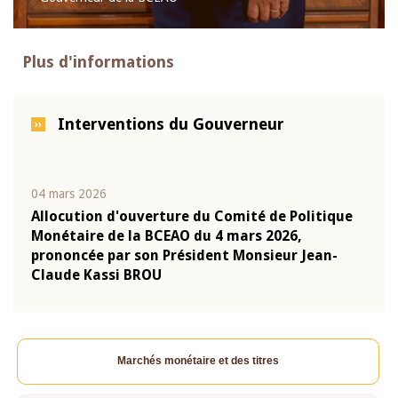
Plus d'informations
Interventions du Gouverneur
04 mars 2026
22 ju
que
Allocution d'ouverture du Comité de Politique
Mot 
Monétaire de la BCEAO du 4 mars 2026,
Kass
-
prononcée par son Président Monsieur Jean-
prés
Claude Kassi BROU
BCE
Marchés monétaire et des titres