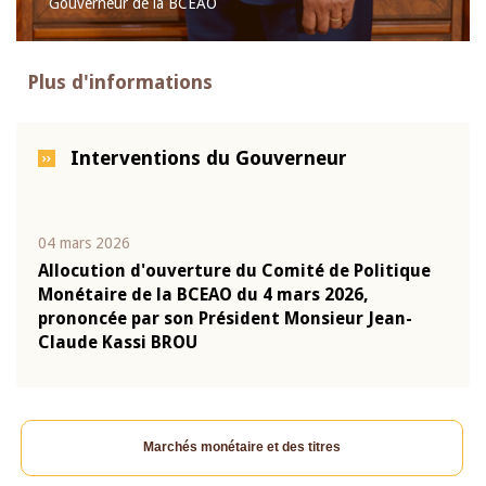
Gouverneur de la BCEAO
Plus d'informations
Interventions du Gouverneur
04 mars 2026
22 ju
que
Allocution d'ouverture du Comité de Politique
Mot 
Monétaire de la BCEAO du 4 mars 2026,
Kass
-
prononcée par son Président Monsieur Jean-
prés
Claude Kassi BROU
BCE
Marchés monétaire et des titres