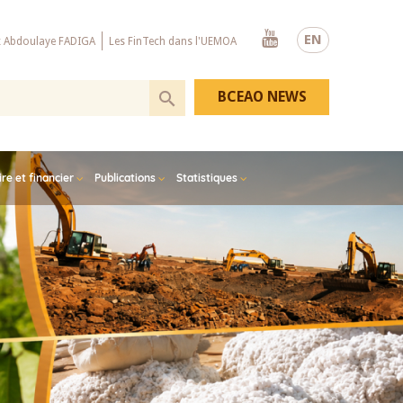
Youtube
EN
x Abdoulaye FADIGA
Les FinTech dans l'UEMOA
BCEAO NEWS
e et financier
Publications
Statistiques