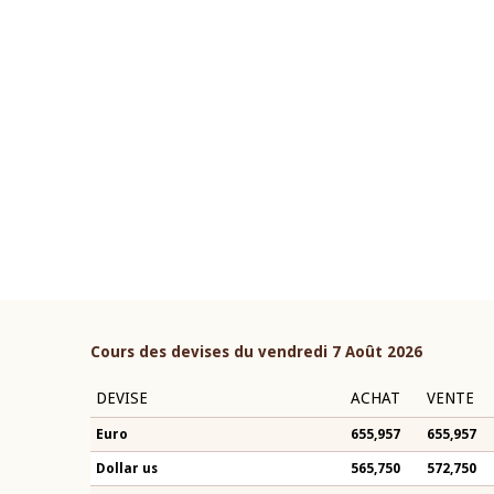
22 juillet 2026
ouverture du Comité de
Mot introductif du Gouvern
étaire de la BCEAO du 4 mars
Claude Kassi BROU lors de l
ée par son Président
présentation du rapport ann
n-Claude Kassi BROU
BCEAO
Cours des devises du vendredi 7 Août 2026
DEVISE
ACHAT
VENTE
Euro
655,957
655,957
Dollar us
565,750
572,750