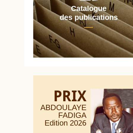
Catalogue
nt
des publications
PRIX
ABDOULAYE
FADIGA
Edition 20
26