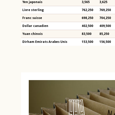
Yen japonais
3,565
3,625
Livre sterling
762,250
769,250
Franc suisse
698,250
704,250
Dollar canadien
402,500
409,500
Yuan chinois
83,500
85,250
Dirham Emirats Arabes Unis
153,500
156,500