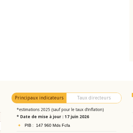
10 juin 2026
eur Jean-
Allocution d'ouverture du Comité de
a cérémonie de
Politique Monétaire de la BCEAO du 10 jui
uel 2025 de la
2026, prononcée par son Président
Monsieur Jean-Claude Kassi BROU
Principaux indicateurs
Taux directeurs
*estimations 2025 (sauf pour le taux d’inflation)
* Date de mise à jour : 17 juin 2026
PIB : 147 960 Mds Fcfa