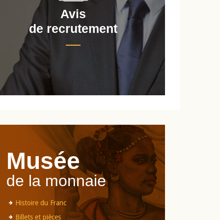
Avis
de recrutement
d
Musée
de la monnaie
Histoire du Franc
Billets et pièces