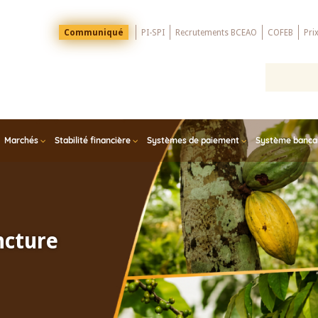
Menu
Communiqué
PI-SPI
Recrutements BCEAO
COFEB
Pri
Top
Marchés
Stabilité financière
Systèmes de paiement
Système bancair
ncture