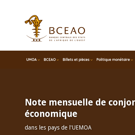
Skip
to
main
content
UMOA
BCEAO
Billets et pièces
Politique monétaire
Note mensuelle de conjo
économique
dans les pays de l'UEMOA