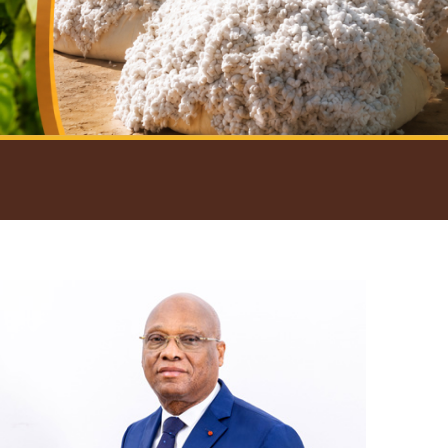
introductif du Gouverneur
Open
configuration
options