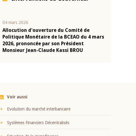
04 mars 2026
22 juillet 2026
Allocution d'ouverture du Comité de
Mot introduc
n
Politique Monétaire de la BCEAO du 4 mars
Claude Kassi
2026, prononcée par son Président
présentation
Monsieur Jean-Claude Kassi BROU
BCEAO
Voir aussi
Evolution du marché interbancaire
Systèmes Financiers Décentralisés