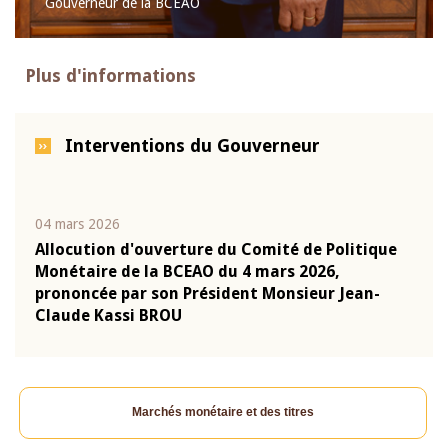
Gouverneur de la BCEAO
Plus d'informations
Interventions du Gouverneur
04 mars 2026
22 ju
que
Allocution d'ouverture du Comité de Politique
Mot 
Monétaire de la BCEAO du 4 mars 2026,
Kass
-
prononcée par son Président Monsieur Jean-
prés
Claude Kassi BROU
BCE
Marchés monétaire et des titres