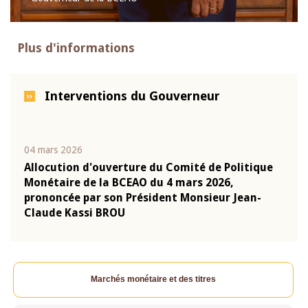
Plus d'informations
Interventions du Gouverneur
04 mars 2026
22 ju
que
Allocution d'ouverture du Comité de Politique
Mot 
Monétaire de la BCEAO du 4 mars 2026,
Kass
-
prononcée par son Président Monsieur Jean-
prés
Claude Kassi BROU
BCE
Marchés monétaire et des titres