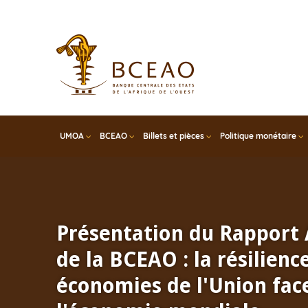
Skip
to
main
content
UMOA
BCEAO
Billets et pièces
Politique monétaire
Présentation du Rapport
de la BCEAO : la résilienc
économies de l'Union face