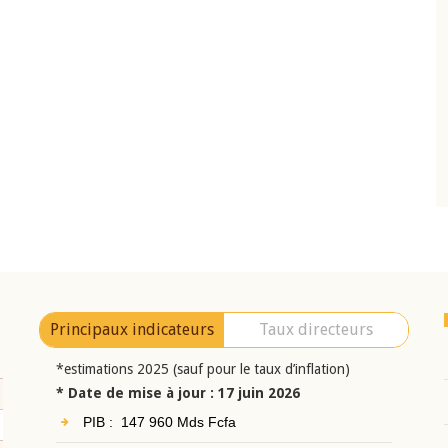
10 juin 2026
eur Jean-
Allocution d'ouverture du Comité de
a cérémonie de
Politique Monétaire de la BCEAO du 10 jui
uel 2025 de la
2026, prononcée par son Président
Monsieur Jean-Claude Kassi BROU
Principaux indicateurs
Taux directeurs
*estimations 2025 (sauf pour le taux d’inflation)
* Date de mise à jour : 17 juin 2026
PIB : 147 960 Mds Fcfa