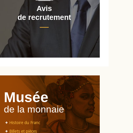
Avis
de recrutement
d
Musée
de la monnaie
Histoire du Franc
Billets et pièces