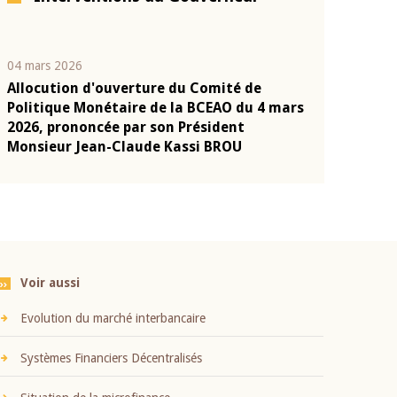
04 mars 2026
22 juillet 2026
Allocution d'ouverture du Comité de
Mot introduc
n
Politique Monétaire de la BCEAO du 4 mars
Claude Kassi
2026, prononcée par son Président
présentation
Monsieur Jean-Claude Kassi BROU
BCEAO
Voir aussi
Evolution du marché interbancaire
Systèmes Financiers Décentralisés