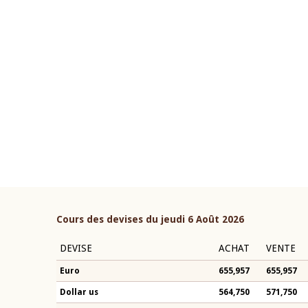
22 juillet 2026
ouverture du Comité de
Mot introductif du Gouvern
étaire de la BCEAO du 4 mars
Claude Kassi BROU lors de l
ée par son Président
présentation du rapport ann
n-Claude Kassi BROU
BCEAO
Cours des devises du jeudi 6 Août 2026
DEVISE
ACHAT
VENTE
Euro
655,957
655,957
Dollar us
564,750
571,750