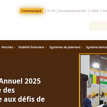
Menu
Communiqué
PI-SPI
Recrutements BCEAO
COFEB
Pri
Top
Marchés
Stabilité financière
Systèmes de paiement
Système bancair
 Annuel 2025
e des
 aux défis de