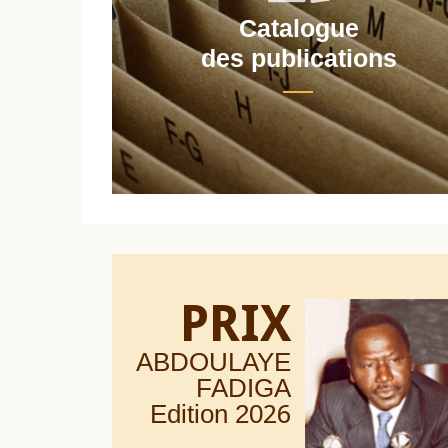
Catalogue
nt
des publications
PRIX
ABDOULAYE
FADIGA
Edition 20
26