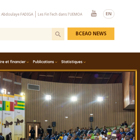
Youtube
EN
x Abdoulaye FADIGA
Les FinTech dans l'UEMOA
BCEAO NEWS
e et financier
Publications
Statistiques