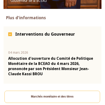
Gouverneur de la BCEAO
Plus d'informations
Interventions du Gouverneur
04 mars 2026
22 ju
que
Allocution d'ouverture du Comité de Politique
Mot 
Monétaire de la BCEAO du 4 mars 2026,
Kass
-
prononcée par son Président Monsieur Jean-
prés
Claude Kassi BROU
BCE
Marchés monétaire et des titres