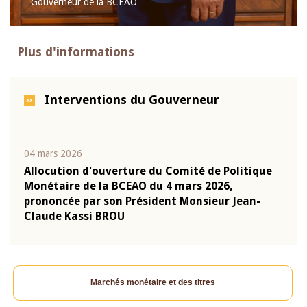
Gouverneur de la BCEAO
Plus d'informations
Interventions du Gouverneur
04 mars 2026
22 ju
que
Allocution d'ouverture du Comité de Politique
Mot 
Monétaire de la BCEAO du 4 mars 2026,
Kass
-
prononcée par son Président Monsieur Jean-
prés
Claude Kassi BROU
BCE
Marchés monétaire et des titres