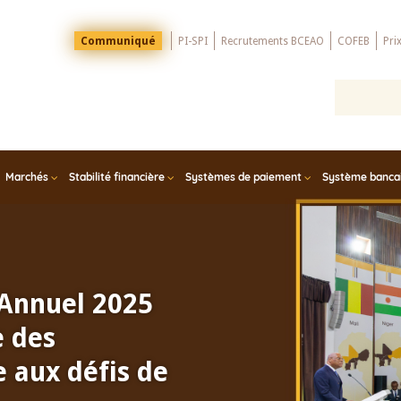
Menu
Communiqué
PI-SPI
Recrutements BCEAO
COFEB
Pri
Top
Marchés
Stabilité financière
Systèmes de paiement
Système bancair
 Annuel 2025
e des
 aux défis de