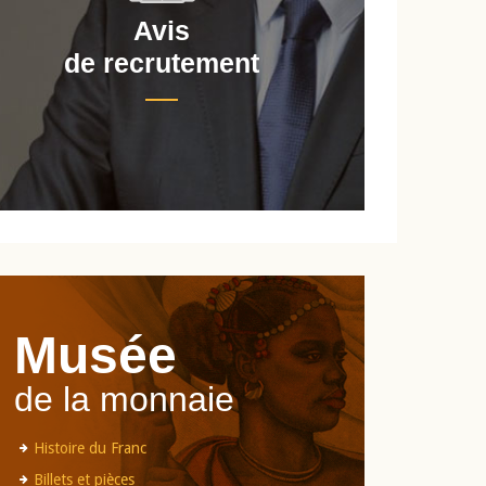
Avis
de recrutement
d
Musée
de la monnaie
Histoire du Franc
Billets et pièces