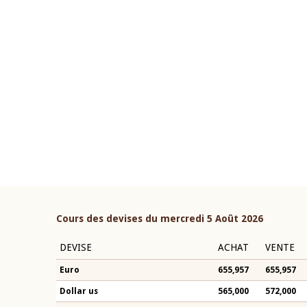
22 juillet 2026
ouverture du Comité de
Mot introductif du Gouvern
étaire de la BCEAO du 4 mars
Claude Kassi BROU lors de l
ée par son Président
présentation du rapport ann
n-Claude Kassi BROU
BCEAO
Cours des devises du mercredi 5 Août 2026
DEVISE
ACHAT
VENTE
Euro
655,957
655,957
Dollar us
565,000
572,000