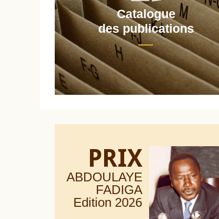
Catalogue
nt
des publications
PRIX
ABDOULAYE
FADIGA
Edition 20
26