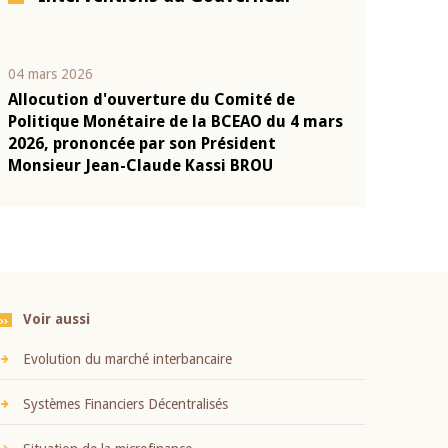
04 mars 2026
22 juillet 2026
Allocution d'ouverture du Comité de
Mot introduc
n
Politique Monétaire de la BCEAO du 4 mars
Claude Kassi
2026, prononcée par son Président
présentation
Monsieur Jean-Claude Kassi BROU
BCEAO
Voir aussi
Evolution du marché interbancaire
Systèmes Financiers Décentralisés