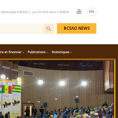
Youtube
EN
x Abdoulaye FADIGA
Les FinTech dans l'UEMOA
BCEAO NEWS
e et financier
Publications
Statistiques