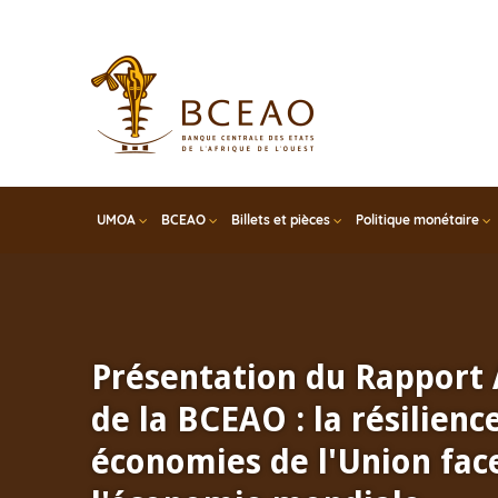
Skip
to
main
content
UMOA
BCEAO
Billets et pièces
Politique monétaire
Présentation du Rapport
de la BCEAO : la résilienc
économies de l'Union face