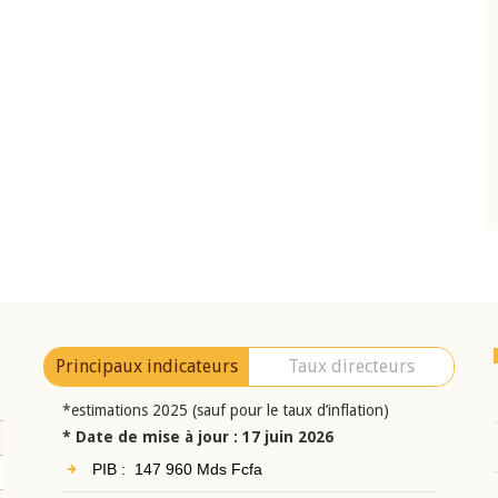
10 juin 2026
eur Jean-
Allocution d'ouverture du Comité de
a cérémonie de
Politique Monétaire de la BCEAO du 10 jui
uel 2025 de la
2026, prononcée par son Président
Monsieur Jean-Claude Kassi BROU
Principaux indicateurs
Taux directeurs
*estimations 2025 (sauf pour le taux d’inflation)
* Date de mise à jour : 17 juin 2026
PIB : 147 960 Mds Fcfa