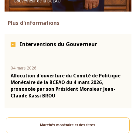
Gouverneur de la BCEAO
Plus d'informations
Interventions du Gouverneur
04 mars 2026
22 ju
que
Allocution d'ouverture du Comité de Politique
Mot 
Monétaire de la BCEAO du 4 mars 2026,
Kass
-
prononcée par son Président Monsieur Jean-
prés
Claude Kassi BROU
BCE
Marchés monétaire et des titres