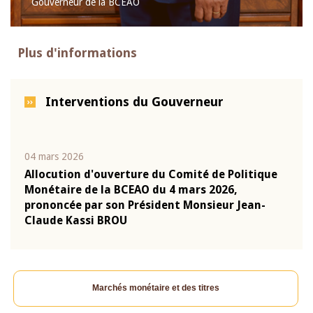
Gouverneur de la BCEAO
Plus d'informations
Interventions du Gouverneur
04 mars 2026
22 ju
que
Allocution d'ouverture du Comité de Politique
Mot 
Monétaire de la BCEAO du 4 mars 2026,
Kass
-
prononcée par son Président Monsieur Jean-
prés
Claude Kassi BROU
BCE
Marchés monétaire et des titres