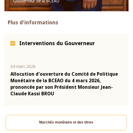
Gouverneur de la BCEAO
Plus d'informations
Interventions du Gouverneur
04 mars 2026
22 ju
que
Allocution d'ouverture du Comité de Politique
Mot 
Monétaire de la BCEAO du 4 mars 2026,
Kass
-
prononcée par son Président Monsieur Jean-
prés
Claude Kassi BROU
BCE
Marchés monétaire et des titres