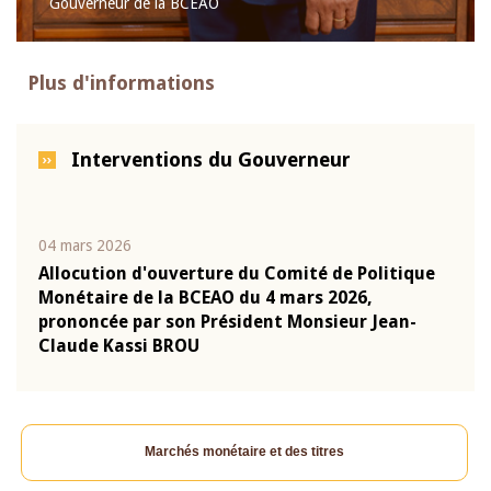
Gouverneur de la BCEAO
Plus d'informations
Interventions du Gouverneur
04 mars 2026
22 ju
que
Allocution d'ouverture du Comité de Politique
Mot 
Monétaire de la BCEAO du 4 mars 2026,
Kass
-
prononcée par son Président Monsieur Jean-
prés
Claude Kassi BROU
BCE
Marchés monétaire et des titres