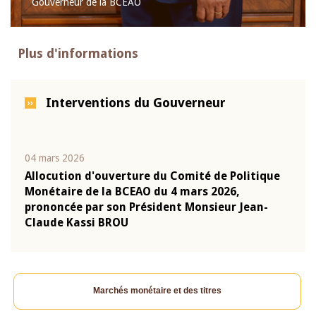
Gouverneur de la BCEAO
Plus d'informations
Interventions du Gouverneur
04 mars 2026
22 ju
que
Allocution d'ouverture du Comité de Politique
Mot 
Monétaire de la BCEAO du 4 mars 2026,
Kass
-
prononcée par son Président Monsieur Jean-
prés
Claude Kassi BROU
BCE
Marchés monétaire et des titres