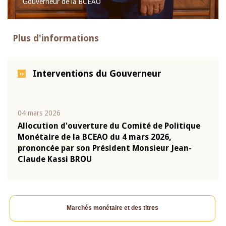
Gouverneur de la BCEAO
Plus d'informations
Interventions du Gouverneur
04 mars 2026
22 ju
que
Allocution d'ouverture du Comité de Politique
Mot 
Monétaire de la BCEAO du 4 mars 2026,
Kass
-
prononcée par son Président Monsieur Jean-
prés
Claude Kassi BROU
BCE
Marchés monétaire et des titres