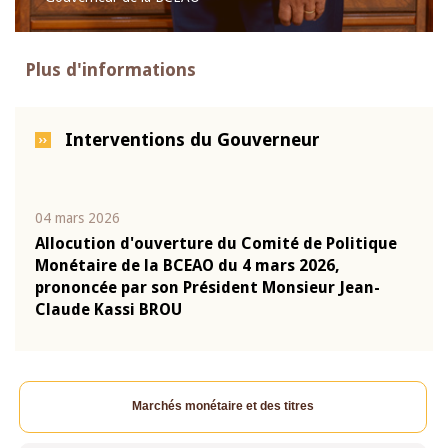
Plus d'informations
Interventions du Gouverneur
04 mars 2026
22 ju
que
Allocution d'ouverture du Comité de Politique
Mot 
Monétaire de la BCEAO du 4 mars 2026,
Kass
-
prononcée par son Président Monsieur Jean-
prés
Claude Kassi BROU
BCE
Marchés monétaire et des titres