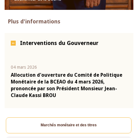
Plus d'informations
Interventions du Gouverneur
04 mars 2026
22 ju
que
Allocution d'ouverture du Comité de Politique
Mot 
Monétaire de la BCEAO du 4 mars 2026,
Kass
-
prononcée par son Président Monsieur Jean-
prés
Claude Kassi BROU
BCE
Marchés monétaire et des titres