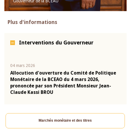
Gouverneur de la BCEAO
Plus d'informations
Interventions du Gouverneur
04 mars 2026
22 ju
que
Allocution d'ouverture du Comité de Politique
Mot 
Monétaire de la BCEAO du 4 mars 2026,
Kass
-
prononcée par son Président Monsieur Jean-
prés
Claude Kassi BROU
BCE
Marchés monétaire et des titres