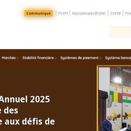
Menu
Communiqué
PI-SPI
Recrutements BCEAO
COFEB
Pri
Top
Marchés
Stabilité financière
Systèmes de paiement
Système bancair
 Annuel 2025
e des
 aux défis de