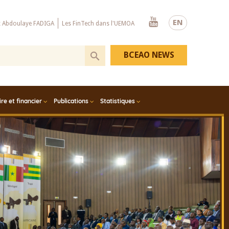
Youtube
EN
x Abdoulaye FADIGA
Les FinTech dans l'UEMOA
BCEAO NEWS
e et financier
Publications
Statistiques