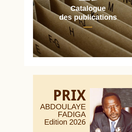
Catalogue
nt
des publications
PRIX
ABDOULAYE
FADIGA
Edition 20
26