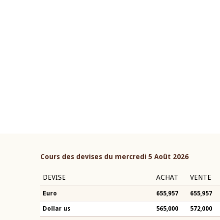
22 juillet 2026
ouverture du Comité de
Mot introductif du Gouvern
étaire de la BCEAO du 4 mars
Claude Kassi BROU lors de l
ée par son Président
présentation du rapport ann
n-Claude Kassi BROU
BCEAO
Cours des devises du mercredi 5 Août 2026
DEVISE
ACHAT
VENTE
Euro
655,957
655,957
Dollar us
565,000
572,000