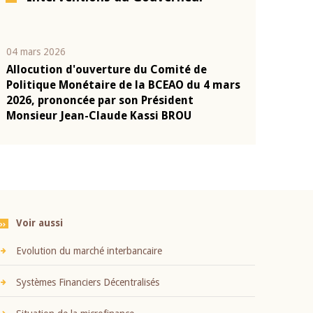
04 mars 2026
22 juillet 2026
Allocution d'ouverture du Comité de
Mot introduc
n
Politique Monétaire de la BCEAO du 4 mars
Claude Kassi
2026, prononcée par son Président
présentation
Monsieur Jean-Claude Kassi BROU
BCEAO
Voir aussi
Evolution du marché interbancaire
Systèmes Financiers Décentralisés