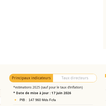
10 juin 2026
eur Jean-
Allocution d'ouverture du Comité de
a cérémonie de
Politique Monétaire de la BCEAO du 10 jui
uel 2025 de la
2026, prononcée par son Président
Monsieur Jean-Claude Kassi BROU
Principaux indicateurs
Taux directeurs
*estimations 2025 (sauf pour le taux d’inflation)
* Date de mise à jour : 17 juin 2026
PIB : 147 960 Mds Fcfa