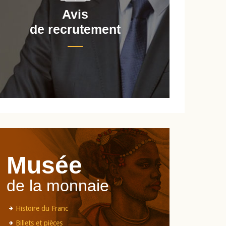
Avis
de recrutement
d
Musée
de la monnaie
Histoire du Franc
Billets et pièces