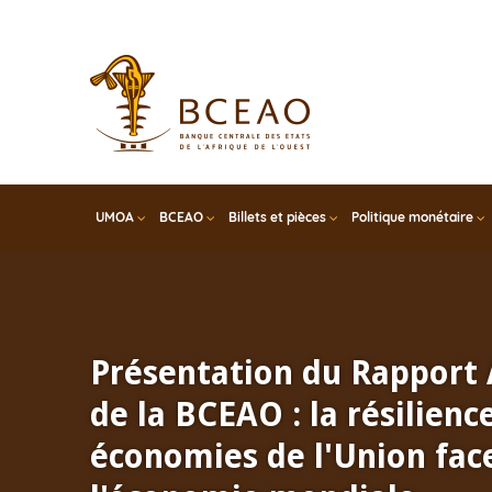
Skip
to
main
content
UMOA
BCEAO
Billets et pièces
Politique monétaire
Présentation du Rapport
de la BCEAO : la résilienc
économies de l'Union face