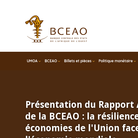
Skip
to
main
content
UMOA
BCEAO
Billets et pièces
Politique monétaire
Réunion semestrielle du
Consultatif Régional pour
subsaharienne du Conseil 