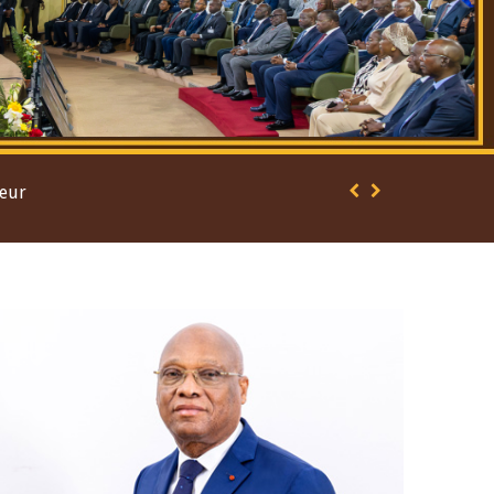
Open
configuration
options