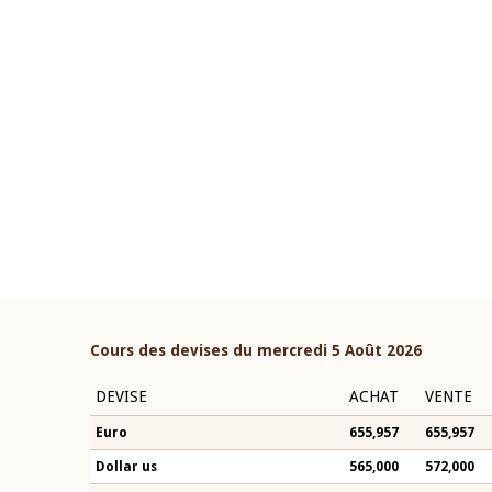
10 juin 2026
if du Gouverneur Jean-
Allocution d'ouverture du 
BROU lors de la cérémonie de
Politique Monétaire de la B
du rapport annuel 2025 de la
2026, prononcée par son Pr
Monsieur Jean-Claude Kass
Cours des devises du mercredi 5 Août 2026
DEVISE
ACHAT
VENTE
Euro
655,957
655,957
Dollar us
565,000
572,000