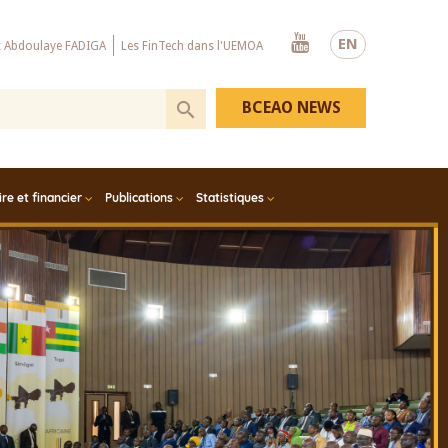
Youtube
EN
x Abdoulaye FADIGA
Les FinTech dans l'UEMOA
BCEAO NEWS
e et financier
Publications
Statistiques