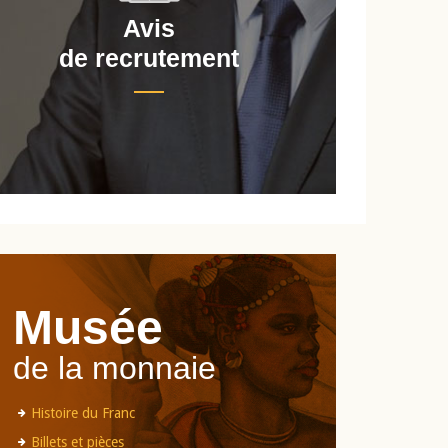
Avis
de recrutement
d
Musée
de la monnaie
Histoire du Franc
Billets et pièces