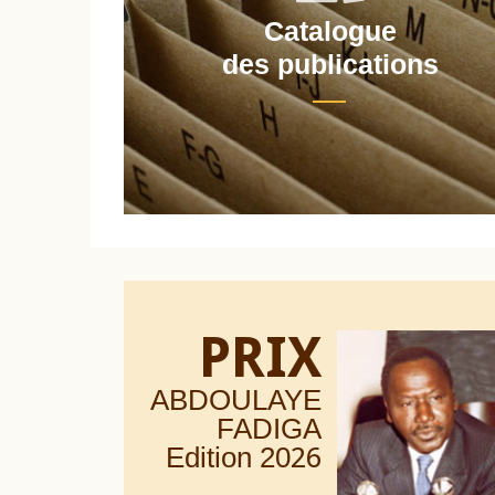
Catalogue
nt
des publications
PRIX
ABDOULAYE
FADIGA
Edition 20
26