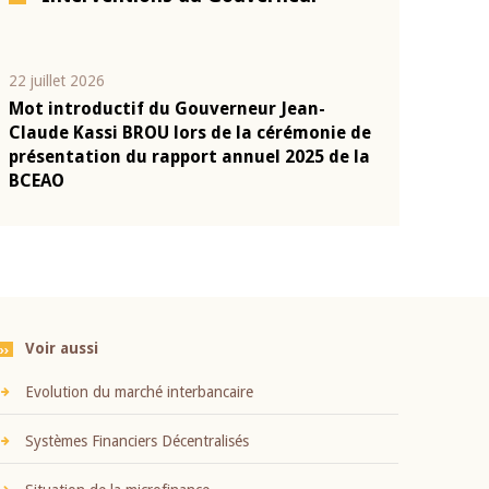
22 juillet 2026
10 juin 2026
Mot introductif du Gouverneur Jean-
Allocution d
s
Claude Kassi BROU lors de la cérémonie de
Politique Mo
présentation du rapport annuel 2025 de la
2026, pronon
BCEAO
Monsieur Je
Voir aussi
Evolution du marché interbancaire
Systèmes Financiers Décentralisés