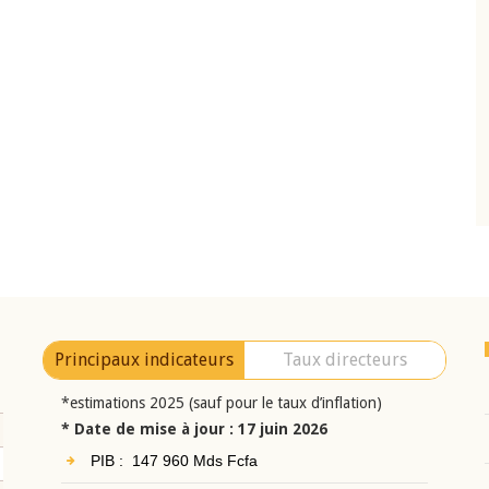
04 mars 2026
Comité de
Allocution d'ouverture du Comité de
CEAO du 10 juin
Politique Monétaire de la BCEAO du 4 mar
ésident
2026, prononcée par son Président
i BROU
Monsieur Jean-Claude Kassi BROU
Principaux indicateurs
Taux directeurs
*estimations 2025 (sauf pour le taux d’inflation)
* Date de mise à jour : 17 juin 2026
PIB : 147 960 Mds Fcfa