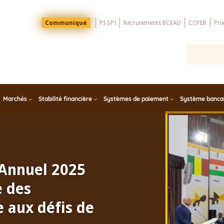
Menu
Communiqué
PI-SPI
Recrutements BCEAO
COFEB
Pri
Top
Marchés
Stabilité financière
Systèmes de paiement
Système bancair
 Groupe
 l'Afrique
de Stabilité