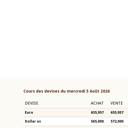
22 juillet 2026
ouverture du Comité de
Mot introductif du Gouvern
étaire de la BCEAO du 4 mars
Claude Kassi BROU lors de l
ée par son Président
présentation du rapport ann
n-Claude Kassi BROU
BCEAO
Cours des devises du mercredi 5 Août 2026
DEVISE
ACHAT
VENTE
Euro
655,957
655,957
Dollar us
565,000
572,000