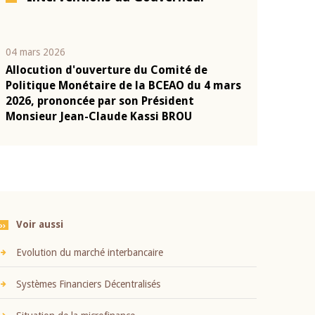
04 mars 2026
22 juillet 2026
Allocution d'ouverture du Comité de
Mot introduc
n
Politique Monétaire de la BCEAO du 4 mars
Claude Kassi
2026, prononcée par son Président
présentation
Monsieur Jean-Claude Kassi BROU
BCEAO
Voir aussi
Evolution du marché interbancaire
Systèmes Financiers Décentralisés