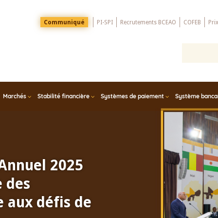
Menu
Communiqué
PI-SPI
Recrutements BCEAO
COFEB
Pri
Top
Marchés
Stabilité financière
Systèmes de paiement
Système bancair
 Annuel 2025
e des
 aux défis de