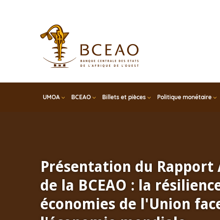
Skip
to
main
content
UMOA
BCEAO
Billets et pièces
Politique monétaire
Présentation du Rapport
de la BCEAO : la résilienc
économies de l'Union face