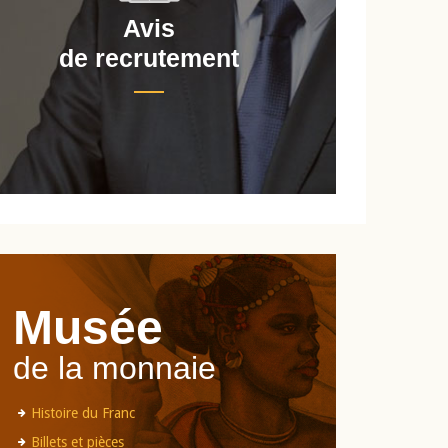
Avis
de recrutement
d
Musée
de la monnaie
Histoire du Franc
Billets et pièces