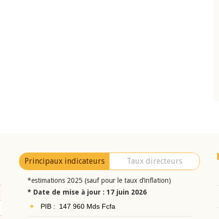
10 juin 2026
eur Jean-
Allocution d'ouverture du Comité de
a cérémonie de
Politique Monétaire de la BCEAO du 10 jui
uel 2025 de la
2026, prononcée par son Président
Monsieur Jean-Claude Kassi BROU
Principaux indicateurs
Taux directeurs
*estimations 2025 (sauf pour le taux d’inflation)
* Date de mise à jour : 17 juin 2026
PIB : 147 960 Mds Fcfa