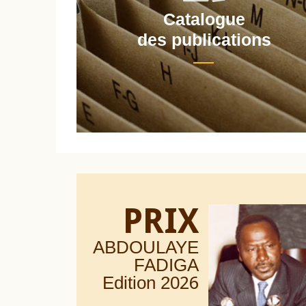
Catalogue
nt
des publications
PRIX
ABDOULAYE
FADIGA
Edition 20
26