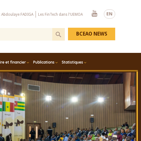
Youtube
EN
x Abdoulaye FADIGA
Les FinTech dans l'UEMOA
BCEAO NEWS
e et financier
Publications
Statistiques