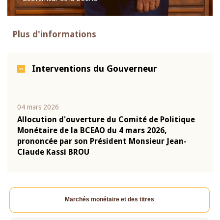
Plus d'informations
Interventions du Gouverneur
04 mars 2026
22 ju
que
Allocution d'ouverture du Comité de Politique
Mot 
Monétaire de la BCEAO du 4 mars 2026,
Kass
-
prononcée par son Président Monsieur Jean-
prés
Claude Kassi BROU
BCE
Marchés monétaire et des titres