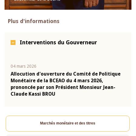
Plus d'informations
Interventions du Gouverneur
04 mars 2026
22 ju
que
Allocution d'ouverture du Comité de Politique
Mot 
Monétaire de la BCEAO du 4 mars 2026,
Kass
-
prononcée par son Président Monsieur Jean-
prés
Claude Kassi BROU
BCE
Marchés monétaire et des titres