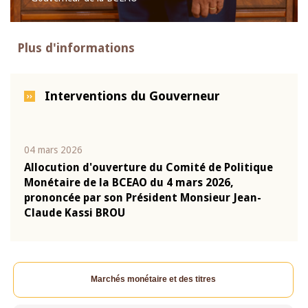
Plus d'informations
Interventions du Gouverneur
04 mars 2026
22 ju
que
Allocution d'ouverture du Comité de Politique
Mot 
Monétaire de la BCEAO du 4 mars 2026,
Kass
-
prononcée par son Président Monsieur Jean-
prés
Claude Kassi BROU
BCE
Marchés monétaire et des titres