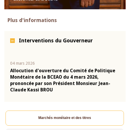
Plus d'informations
Interventions du Gouverneur
04 mars 2026
22 ju
que
Allocution d'ouverture du Comité de Politique
Mot 
Monétaire de la BCEAO du 4 mars 2026,
Kass
-
prononcée par son Président Monsieur Jean-
prés
Claude Kassi BROU
BCE
Marchés monétaire et des titres