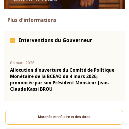
Plus d'informations
Interventions du Gouverneur
04 mars 2026
22 ju
que
Allocution d'ouverture du Comité de Politique
Mot 
Monétaire de la BCEAO du 4 mars 2026,
Kass
-
prononcée par son Président Monsieur Jean-
prés
Claude Kassi BROU
BCE
Marchés monétaire et des titres