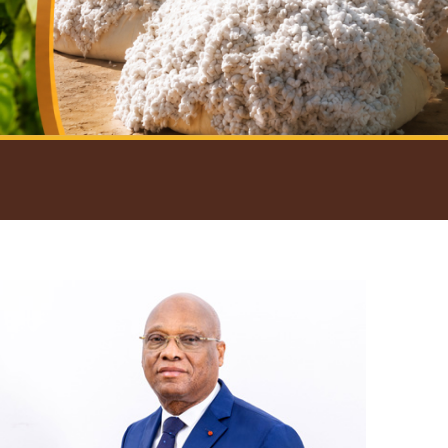
introductif du Gouverneur
Open
configuration
options