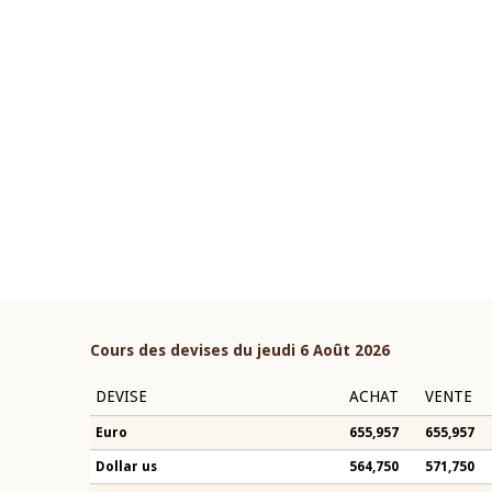
22 juillet 2026
ouverture du Comité de
Mot introductif du Gouvern
étaire de la BCEAO du 4 mars
Claude Kassi BROU lors de l
ée par son Président
présentation du rapport ann
n-Claude Kassi BROU
BCEAO
Cours des devises du jeudi 6 Août 2026
DEVISE
ACHAT
VENTE
Euro
655,957
655,957
Dollar us
564,750
571,750