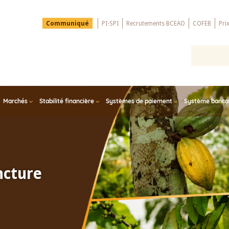
Menu
Communiqué
PI-SPI
Recrutements BCEAO
COFEB
Pri
Top
Marchés
Stabilité financière
Systèmes de paiement
Système bancair
ncture