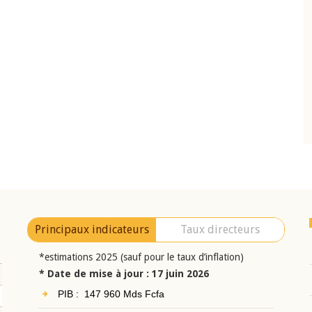
10 juin 2026
eur Jean-
Allocution d'ouverture du Comité de
a cérémonie de
Politique Monétaire de la BCEAO du 10 jui
uel 2025 de la
2026, prononcée par son Président
Monsieur Jean-Claude Kassi BROU
Principaux indicateurs
Taux directeurs
*estimations 2025 (sauf pour le taux d’inflation)
* Date de mise à jour : 17 juin 2026
PIB : 147 960 Mds Fcfa