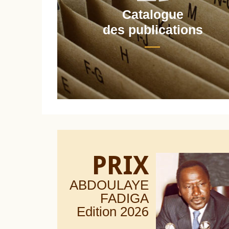
Catalogue
nt
des publications
PRIX
ABDOULAYE
FADIGA
Edition 20
26