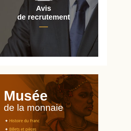
Avis
de recrutement
d
Musée
de la monnaie
Histoire du Franc
Billets et pièces