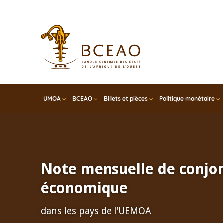
Skip
to
main
content
UMOA
BCEAO
Billets et pièces
Politique monétaire
Note mensuelle de conjo
économique
dans les pays de l'UEMOA