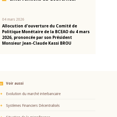
04 mars 2026
22 juillet 2026
Allocution d'ouverture du Comité de
Mot introduc
n
Politique Monétaire de la BCEAO du 4 mars
Claude Kassi
2026, prononcée par son Président
présentation
Monsieur Jean-Claude Kassi BROU
BCEAO
Voir aussi
Evolution du marché interbancaire
Systèmes Financiers Décentralisés