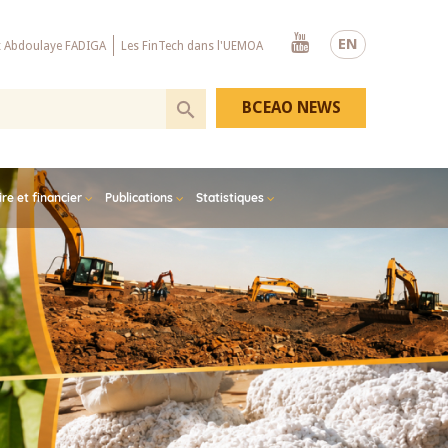
Youtube
EN
x Abdoulaye FADIGA
Les FinTech dans l'UEMOA
BCEAO NEWS
e et financier
Publications
Statistiques