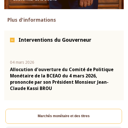
Plus d'informations
Interventions du Gouverneur
04 mars 2026
22 ju
que
Allocution d'ouverture du Comité de Politique
Mot 
Monétaire de la BCEAO du 4 mars 2026,
Kass
-
prononcée par son Président Monsieur Jean-
prés
Claude Kassi BROU
BCE
Marchés monétaire et des titres