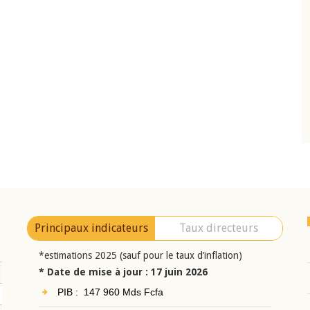
10 juin 2026
eur Jean-
Allocution d'ouverture du Comité de
a cérémonie de
Politique Monétaire de la BCEAO du 10 jui
uel 2025 de la
2026, prononcée par son Président
Monsieur Jean-Claude Kassi BROU
Principaux indicateurs
Taux directeurs
*estimations 2025 (sauf pour le taux d’inflation)
* Date de mise à jour : 17 juin 2026
PIB : 147 960 Mds Fcfa