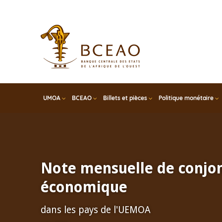
Skip
to
main
content
UMOA
BCEAO
Billets et pièces
Politique monétaire
Note mensuelle de conjo
économique
dans les pays de l'UEMOA