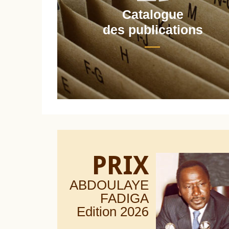
Catalogue
nt
des publications
PRIX
ABDOULAYE
FADIGA
Edition 20
26