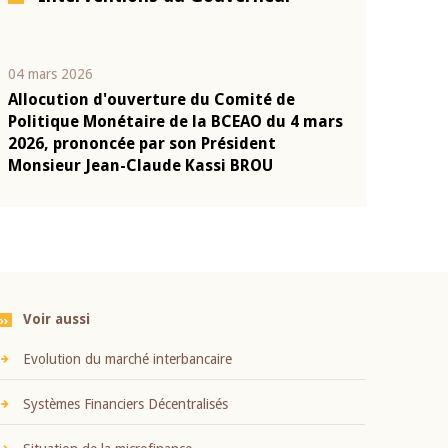
04 mars 2026
22 juillet 2026
Allocution d'ouverture du Comité de
Mot introduc
n
Politique Monétaire de la BCEAO du 4 mars
Claude Kassi
2026, prononcée par son Président
présentation
Monsieur Jean-Claude Kassi BROU
BCEAO
Voir aussi
Evolution du marché interbancaire
Systèmes Financiers Décentralisés