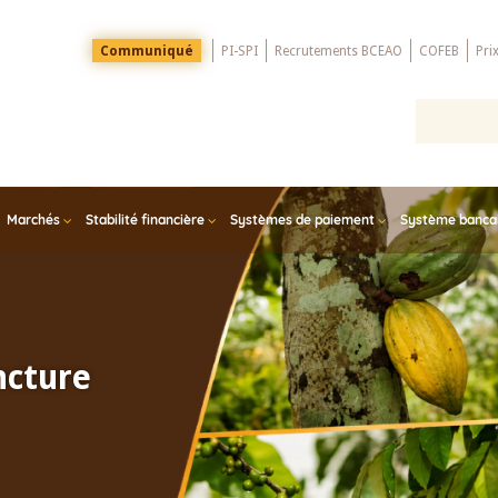
Menu
Communiqué
PI-SPI
Recrutements BCEAO
COFEB
Pri
Top
Marchés
Stabilité financière
Systèmes de paiement
Système bancair
ncture