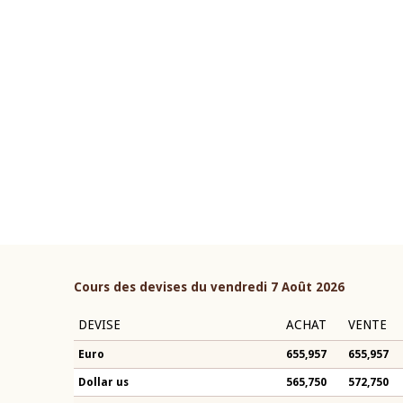
22 juillet 2026
ouverture du Comité de
Mot introductif du Gouvern
étaire de la BCEAO du 4 mars
Claude Kassi BROU lors de l
ée par son Président
présentation du rapport ann
n-Claude Kassi BROU
BCEAO
Cours des devises du vendredi 7 Août 2026
DEVISE
ACHAT
VENTE
Euro
655,957
655,957
Dollar us
565,750
572,750