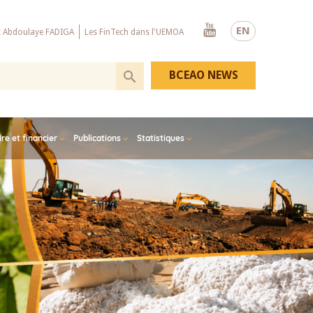
Youtube
EN
x Abdoulaye FADIGA
Les FinTech dans l'UEMOA
BCEAO NEWS
e et financier
Publications
Statistiques