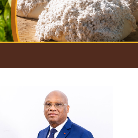
introductif du Gouverneur
Open
configuration
options