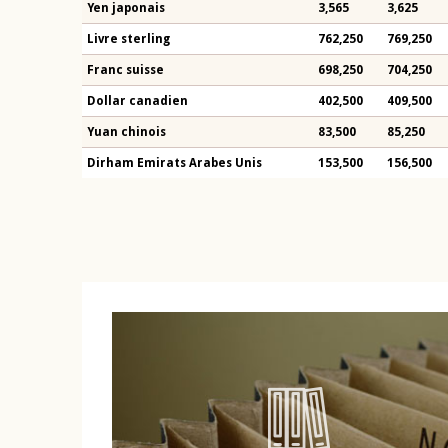
Yen japonais
3,565
3,625
Livre sterling
762,250
769,250
Franc suisse
698,250
704,250
Dollar canadien
402,500
409,500
Yuan chinois
83,500
85,250
Dirham Emirats Arabes Unis
153,500
156,500