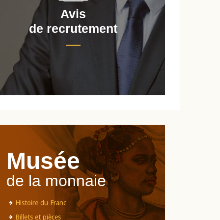
Avis
de recrutement
d
Musée
de la monnaie
Histoire du Franc
Billets et pièces