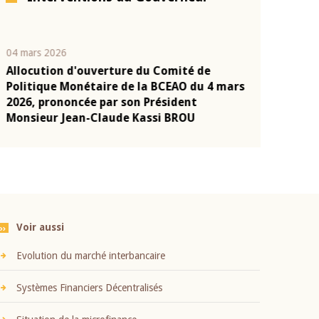
04 mars 2026
22 juillet 2026
Allocution d'ouverture du Comité de
Mot introduc
n
Politique Monétaire de la BCEAO du 4 mars
Claude Kassi
2026, prononcée par son Président
présentation
Monsieur Jean-Claude Kassi BROU
BCEAO
Voir aussi
Evolution du marché interbancaire
Systèmes Financiers Décentralisés