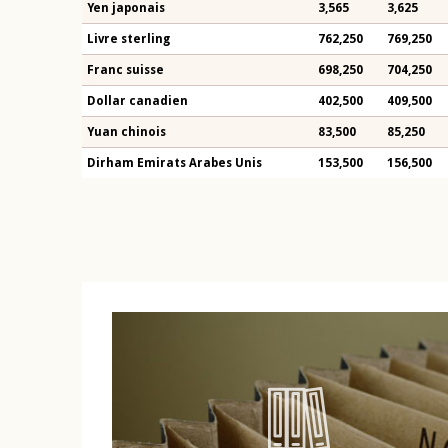
Yen japonais
3,565
3,625
Livre sterling
762,250
769,250
Franc suisse
698,250
704,250
Dollar canadien
402,500
409,500
Yuan chinois
83,500
85,250
Dirham Emirats Arabes Unis
153,500
156,500