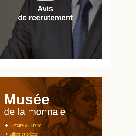
Avis
de recrutement
d
Musée
de la monnaie
Histoire du Franc
Billets et pièces