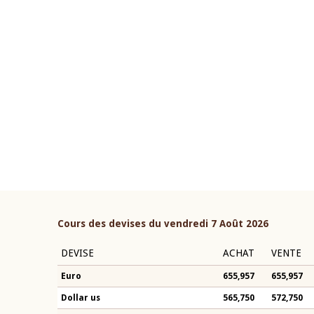
22 juillet 2026
ouverture du Comité de
Mot introductif du Gouvern
étaire de la BCEAO du 4 mars
Claude Kassi BROU lors de l
ée par son Président
présentation du rapport ann
n-Claude Kassi BROU
BCEAO
Cours des devises du vendredi 7 Août 2026
DEVISE
ACHAT
VENTE
Euro
655,957
655,957
Dollar us
565,750
572,750