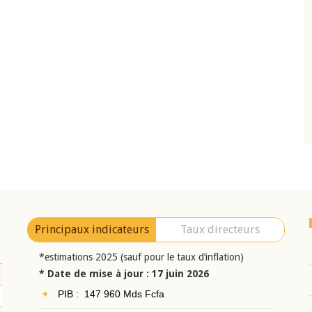
10 juin 2026
eur Jean-
Allocution d'ouverture du Comité de
a cérémonie de
Politique Monétaire de la BCEAO du 10 jui
uel 2025 de la
2026, prononcée par son Président
Monsieur Jean-Claude Kassi BROU
Principaux indicateurs
Taux directeurs
*estimations 2025 (sauf pour le taux d’inflation)
* Date de mise à jour : 17 juin 2026
PIB : 147 960 Mds Fcfa