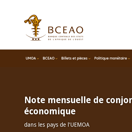
Skip
to
main
content
UMOA
BCEAO
Billets et pièces
Politique monétaire
Note mensuelle de conjo
économique
dans les pays de l'UEMOA