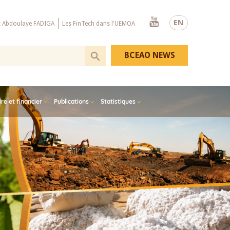
Youtube
EN
x Abdoulaye FADIGA
Les FinTech dans l'UEMOA
BCEAO NEWS
e et financier
Publications
Statistiques