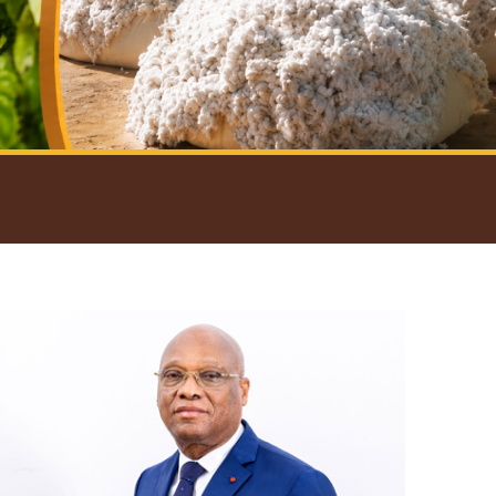
introductif du Gouverneur
Open
configuration
options