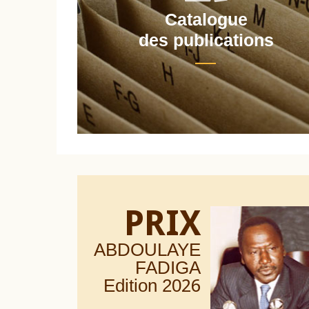
Catalogue
nt
des publications
PRIX
ABDOULAYE
FADIGA
Edition 20
26