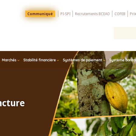
Menu
Communiqué
PI-SPI
Recrutements BCEAO
COFEB
Pri
Top
Marchés
Stabilité financière
Systèmes de paiement
Système bancair
ncture