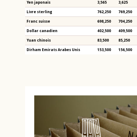
Yen japonais
3,565
3,625
Livre sterling
762,250
769,250
Franc suisse
698,250
704,250
Dollar canadien
402,500
409,500
Yuan chinois
83,500
85,250
Dirham Emirats Arabes Unis
153,500
156,500