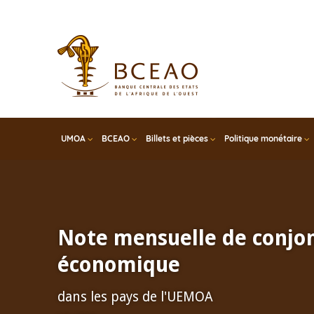
Skip
to
main
content
UMOA
BCEAO
Billets et pièces
Politique monétaire
Note mensuelle de conjo
économique
dans les pays de l'UEMOA