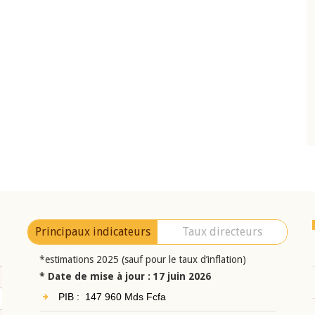
10 juin 2026
eur Jean-
Allocution d'ouverture du Comité de
a cérémonie de
Politique Monétaire de la BCEAO du 10 jui
uel 2025 de la
2026, prononcée par son Président
Monsieur Jean-Claude Kassi BROU
Principaux indicateurs
Taux directeurs
*estimations 2025 (sauf pour le taux d’inflation)
* Date de mise à jour : 17 juin 2026
PIB : 147 960 Mds Fcfa