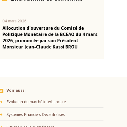
04 mars 2026
22 juillet 2026
Allocution d'ouverture du Comité de
Mot introduc
n
Politique Monétaire de la BCEAO du 4 mars
Claude Kassi
2026, prononcée par son Président
présentation
Monsieur Jean-Claude Kassi BROU
BCEAO
Voir aussi
Evolution du marché interbancaire
Systèmes Financiers Décentralisés