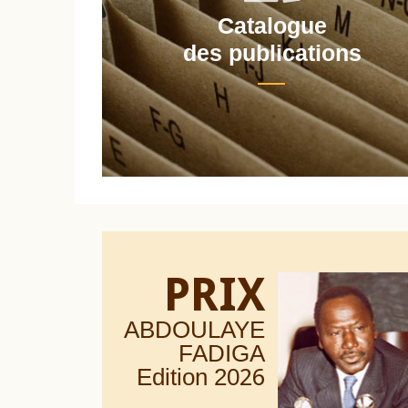
Catalogue
nt
des publications
PRIX
ABDOULAYE
FADIGA
Edition 20
26