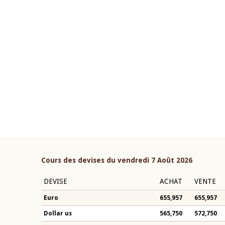
22 juillet 2026
ouverture du Comité de
Mot introductif du Gouvern
étaire de la BCEAO du 4 mars
Claude Kassi BROU lors de l
ée par son Président
présentation du rapport ann
n-Claude Kassi BROU
BCEAO
Cours des devises du vendredi 7 Août 2026
DEVISE
ACHAT
VENTE
Euro
655,957
655,957
Dollar us
565,750
572,750