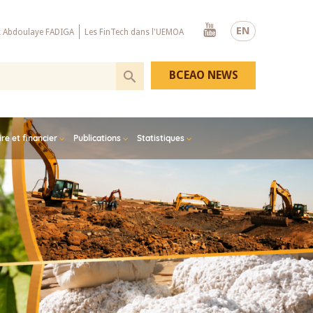
Youtube
EN
x Abdoulaye FADIGA
Les FinTech dans l'UEMOA
BCEAO NEWS
e et financier
Publications
Statistiques