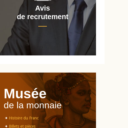
Avis
de recrutement
d
Musée
de la monnaie
Histoire du Franc
Billets et pièces