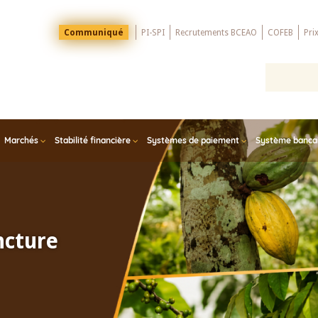
Menu
Communiqué
PI-SPI
Recrutements BCEAO
COFEB
Pri
Top
Marchés
Stabilité financière
Systèmes de paiement
Système bancair
ncture