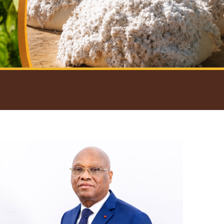
introductif du Gouverneur
Open
configuration
options