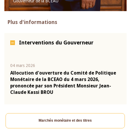
Gouverneur de la BCEAO
Plus d'informations
Interventions du Gouverneur
04 mars 2026
22 ju
que
Allocution d'ouverture du Comité de Politique
Mot 
Monétaire de la BCEAO du 4 mars 2026,
Kass
-
prononcée par son Président Monsieur Jean-
prés
Claude Kassi BROU
BCE
Marchés monétaire et des titres