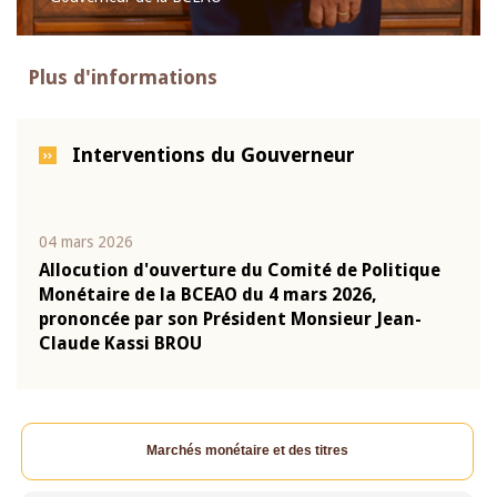
Plus d'informations
Interventions du Gouverneur
04 mars 2026
22 ju
que
Allocution d'ouverture du Comité de Politique
Mot 
Monétaire de la BCEAO du 4 mars 2026,
Kass
-
prononcée par son Président Monsieur Jean-
prés
Claude Kassi BROU
BCE
Marchés monétaire et des titres