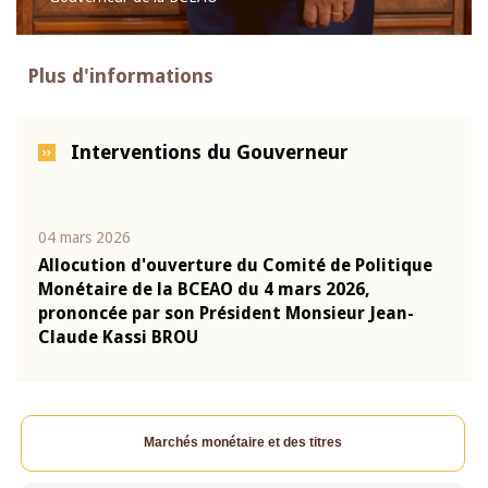
Plus d'informations
Interventions du Gouverneur
04 mars 2026
22 ju
que
Allocution d'ouverture du Comité de Politique
Mot 
Monétaire de la BCEAO du 4 mars 2026,
Kass
-
prononcée par son Président Monsieur Jean-
prés
Claude Kassi BROU
BCE
Marchés monétaire et des titres