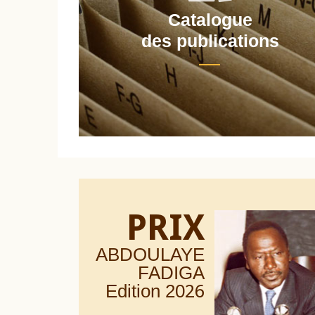
Catalogue
nt
des publications
PRIX
ABDOULAYE
FADIGA
Edition 20
26