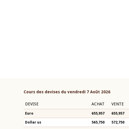
22 juillet 2026
ouverture du Comité de
Mot introductif du Gouvern
étaire de la BCEAO du 4 mars
Claude Kassi BROU lors de l
ée par son Président
présentation du rapport ann
n-Claude Kassi BROU
BCEAO
Cours des devises du vendredi 7 Août 2026
DEVISE
ACHAT
VENTE
Euro
655,957
655,957
Dollar us
565,750
572,750