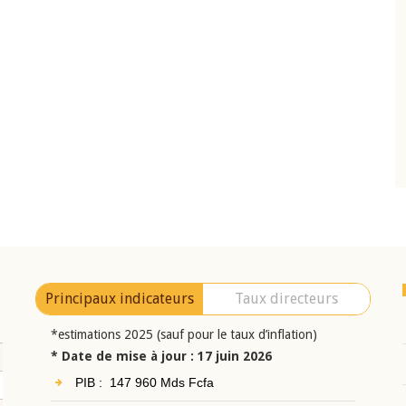
10 juin 2026
eur Jean-
Allocution d'ouverture du Comité de
a cérémonie de
Politique Monétaire de la BCEAO du 10 jui
uel 2025 de la
2026, prononcée par son Président
Monsieur Jean-Claude Kassi BROU
Principaux indicateurs
Taux directeurs
*estimations 2025 (sauf pour le taux d’inflation)
* Date de mise à jour : 17 juin 2026
PIB : 147 960 Mds Fcfa