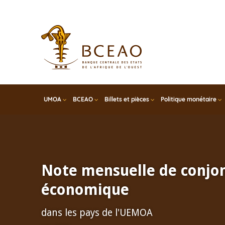
Skip
to
main
content
UMOA
BCEAO
Billets et pièces
Politique monétaire
Note mensuelle de conjo
économique
dans les pays de l'UEMOA