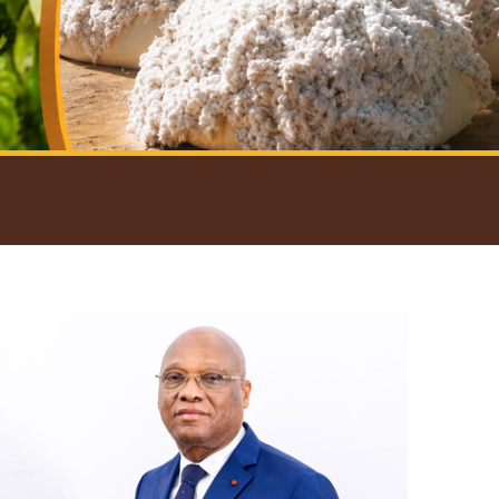
introductif du Gouverneur
Open
configuration
options