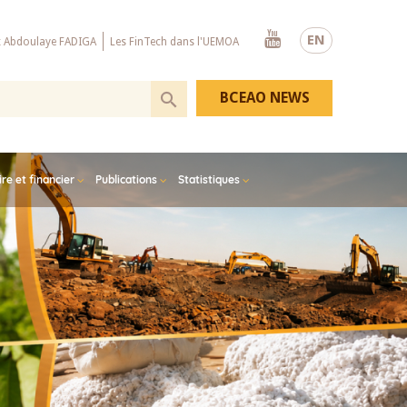
Youtube
EN
x Abdoulaye FADIGA
Les FinTech dans l'UEMOA
BCEAO NEWS
e et financier
Publications
Statistiques