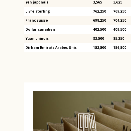
Yen japonais
3,565
3,625
Livre sterling
762,250
769,250
Franc suisse
698,250
704,250
Dollar canadien
402,500
409,500
Yuan chinois
83,500
85,250
Dirham Emirats Arabes Unis
153,500
156,500