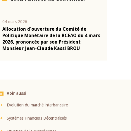
04 mars 2026
22 juillet 2026
Allocution d'ouverture du Comité de
Mot introduc
n
Politique Monétaire de la BCEAO du 4 mars
Claude Kassi
2026, prononcée par son Président
présentation
Monsieur Jean-Claude Kassi BROU
BCEAO
Voir aussi
Evolution du marché interbancaire
Systèmes Financiers Décentralisés