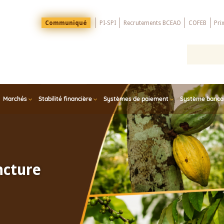
Menu
Communiqué
PI-SPI
Recrutements BCEAO
COFEB
Pri
Top
Marchés
Stabilité financière
Systèmes de paiement
Système bancair
ncture