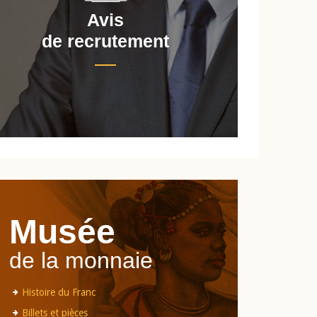
Avis
de recrutement
d
Musée
de la monnaie
Histoire du Franc
Billets et pièces