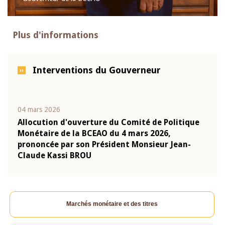
Plus d'informations
Interventions du Gouverneur
04 mars 2026
22 ju
que
Allocution d'ouverture du Comité de Politique
Mot 
Monétaire de la BCEAO du 4 mars 2026,
Kass
-
prononcée par son Président Monsieur Jean-
prés
Claude Kassi BROU
BCE
Marchés monétaire et des titres