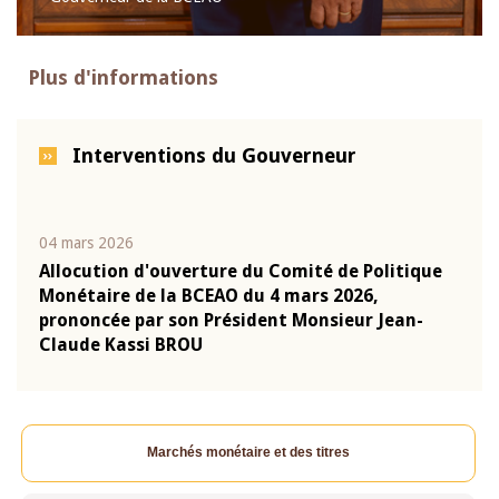
Plus d'informations
Interventions du Gouverneur
04 mars 2026
22 ju
que
Allocution d'ouverture du Comité de Politique
Mot 
Monétaire de la BCEAO du 4 mars 2026,
Kass
-
prononcée par son Président Monsieur Jean-
prés
Claude Kassi BROU
BCE
Marchés monétaire et des titres