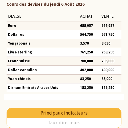
Cours des devises du jeudi 6 Août 2026
DEVISE
ACHAT
VENTE
Euro
655,957
655,957
Dollar us
564,750
571,750
Yen japonais
3,570
3,630
Livre sterling
761,250
768,250
Franc suisse
700,000
706,000
Dollar canadien
402,000
409,000
Yuan chinois
83,250
85,000
Dirham Emirats Arabes Unis
153,250
156,250
Principaux indicateurs
Taux directeurs