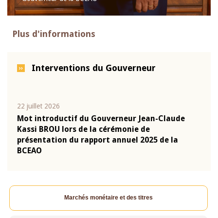
Plus d'informations
Interventions du Gouverneur
22 juillet 2026
10 ju
que
Mot introductif du Gouverneur Jean-Claude
Allo
Kassi BROU lors de la cérémonie de
Moné
-
présentation du rapport annuel 2025 de la
pron
BCEAO
Clau
Marchés monétaire et des titres