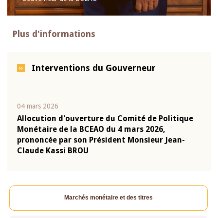
Plus d'informations
Interventions du Gouverneur
04 mars 2026
22 ju
que
Allocution d'ouverture du Comité de Politique
Mot 
Monétaire de la BCEAO du 4 mars 2026,
Kass
-
prononcée par son Président Monsieur Jean-
prés
Claude Kassi BROU
BCE
Marchés monétaire et des titres