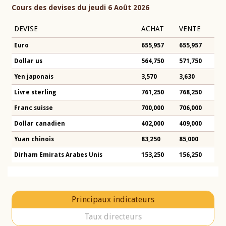
Cours des devises du jeudi 6 Août 2026
DEVISE
ACHAT
VENTE
Euro
655,957
655,957
Dollar us
564,750
571,750
Yen japonais
3,570
3,630
Livre sterling
761,250
768,250
Franc suisse
700,000
706,000
Dollar canadien
402,000
409,000
Yuan chinois
83,250
85,000
Dirham Emirats Arabes Unis
153,250
156,250
Principaux indicateurs
Taux directeurs