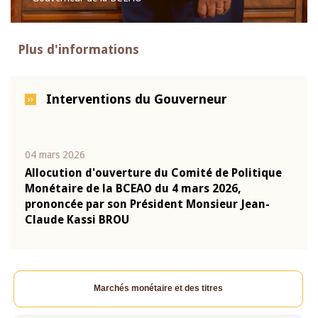
Plus d'informations
Interventions du Gouverneur
04 mars 2026
22 ju
que
Allocution d'ouverture du Comité de Politique
Mot 
Monétaire de la BCEAO du 4 mars 2026,
Kass
-
prononcée par son Président Monsieur Jean-
prés
Claude Kassi BROU
BCE
Marchés monétaire et des titres