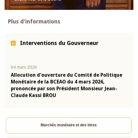
Plus d'informations
Interventions du Gouverneur
04 mars 2026
22 ju
que
Allocution d'ouverture du Comité de Politique
Mot 
Monétaire de la BCEAO du 4 mars 2026,
Kass
-
prononcée par son Président Monsieur Jean-
prés
Claude Kassi BROU
BCE
Marchés monétaire et des titres