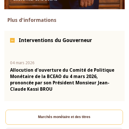
Plus d'informations
Interventions du Gouverneur
04 mars 2026
22 ju
que
Allocution d'ouverture du Comité de Politique
Mot 
Monétaire de la BCEAO du 4 mars 2026,
Kass
-
prononcée par son Président Monsieur Jean-
prés
Claude Kassi BROU
BCE
Marchés monétaire et des titres